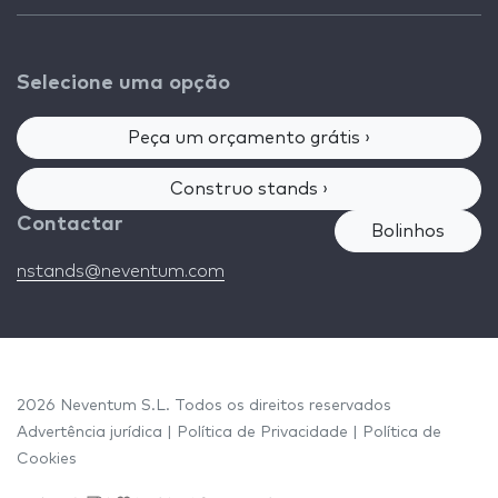
Selecione uma opção
Peça um orçamento grátis ›
Construo stands ›
Contactar
Bolinhos
nstands@neventum.com
2026 Neventum S.L. Todos os direitos reservados
Advertência jurídica
|
Política de Privacidade
|
Política de
Cookies