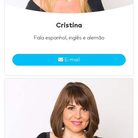
Cristina
Fala espanhol, inglês e alemão
E-mail