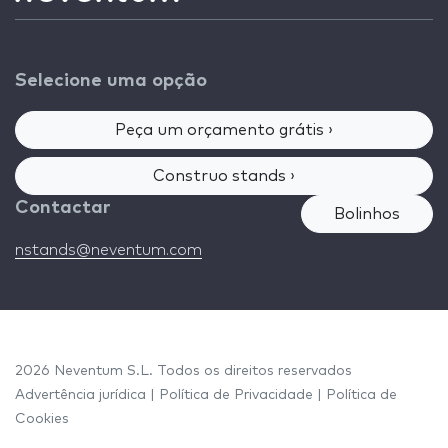
Selecione uma opção
Peça um orçamento grátis ›
Construo stands ›
Contactar
Bolinhos
nstands@neventum.com
2026 Neventum S.L. Todos os direitos reservados
Advertência jurídica
|
Política de Privacidade
|
Política de
Cookies