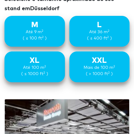
stand emDüsseldorf
M
L
2
2
Até 9 m
Até 36 m
2
2
( ≤ 100 ft
)
( ≤ 400 ft
)
XL
XXL
2
2
Até 100 m
Mais de 100 m
2
2
( ≤ 1000 ft
)
( > 1000 ft
)