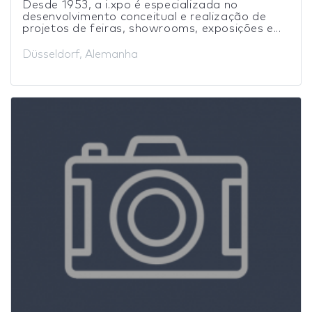
Desde 1953, a i.xpo é especializada no
desenvolvimento conceitual e realização de
projetos de feiras, showrooms, exposições e...
Düsseldorf, Alemanha