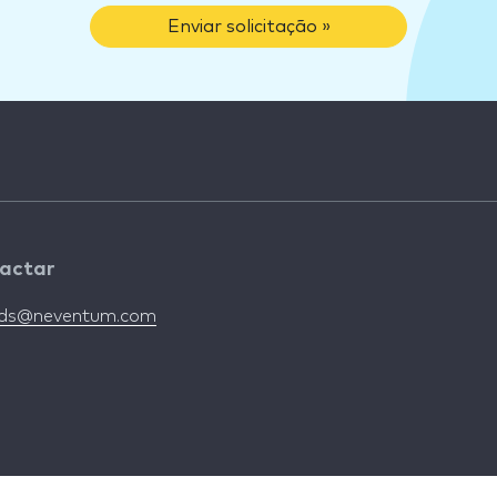
Enviar solicitação »
actar
nds@neventum.com