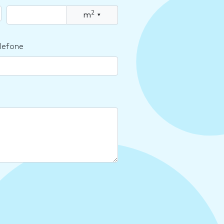
2
m
▾
lefone