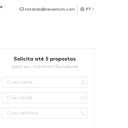
de
nstands@neventum.com
PT
Solicita até 5 propostas
para seu stand em Barcelona