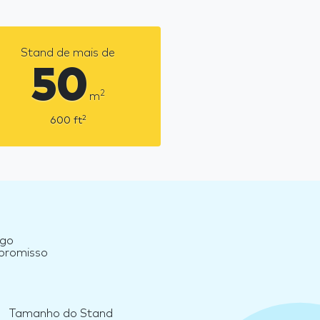
Stand de mais de
50
2
m
2
600
ft
ngo
mpromisso
Tamanho do Stand