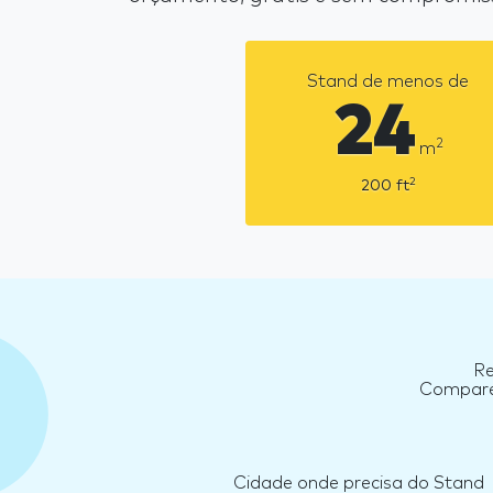
Stand de menos de
24
2
m
2
200
ft
Re
Compare 
Cidade onde precisa do Stand