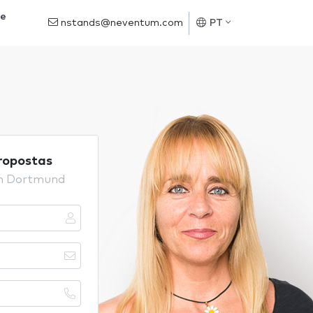
de
nstands@neventum.com
PT
propostas
em Dortmund