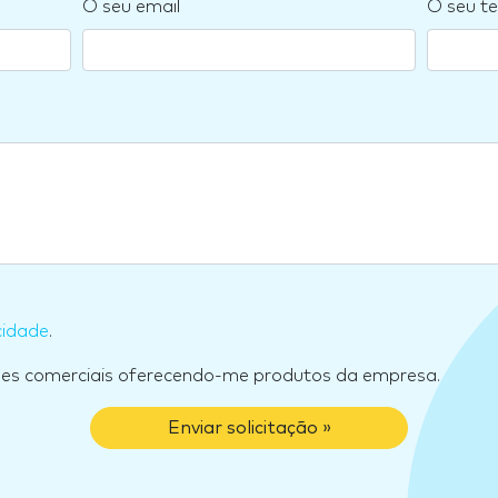
O seu email
O seu te
cidade
.
ões comerciais oferecendo-me produtos da empresa.
Enviar solicitação »