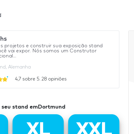
d
hs
 projetos e construir sua exposição stand
ocê vai expor. Nós somos um Construtor
ional...
nd, Alemanha
4,7 sobre 5. 28 opiniões
o seu stand emDortmund
XL
XXL