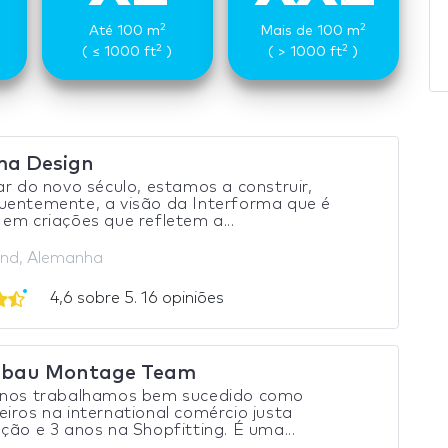
2
2
Até 100 m
Mais de 100 m
2
2
( ≤ 1000 ft
)
( > 1000 ft
)
ma Design
ar do novo século, estamos a construir,
uentemente, a visão da Interforma que é
em criações que refletem a...
nd, Alemanha
4,6 sobre 5. 16 opiniões
ebau Montage Team
anos trabalhamos bem sucedido como
iros na international comércio justa
ção e 3 anos na Shopfitting. É uma...