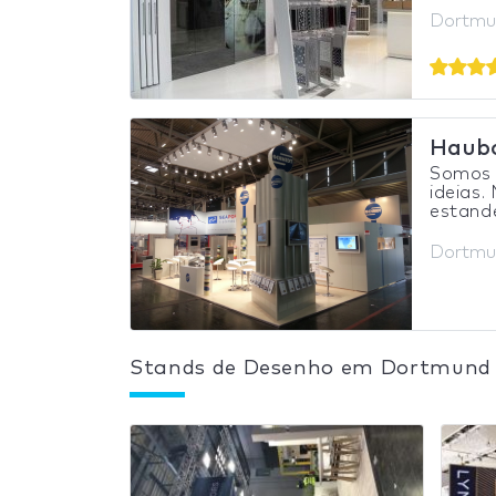
Dortmu
Haub
Somos 
ideias.
estande
Dortmu
Stands de Desenho em Dortmund