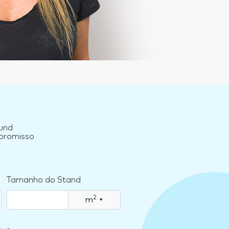
und
mpromisso
Tamanho do Stand
2
m
▾