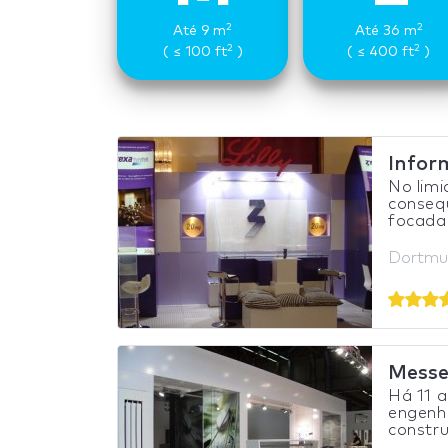
2
2
Até 9 m
Até 36 m
2
2
( ≤ 100 ft
)
( ≤ 400 ft
)
Infor
No limi
conseq
focada 
Dortmu
Mess
Há 11 
engenhe
constru