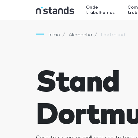
Onde
Com
trabalhamos
tra
Início
Alemanha
Dortmund
Stand
Dortm
Conecte-se com os melhores construtores