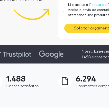
Li e aceito o
Política de 
Aceito o envio de comun
oferecendo-me produtos
Solicitar orçament
Nossa
Especia
1.488 exposito
1.488
6.294
Cientes satisfeitos
Orçamentos comp