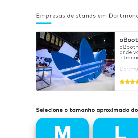
Empresas de stands em Dortmun
oBoot
oBooths
onde v
internac
Dortmu
Selecione o tamanho aproximado d
M
L