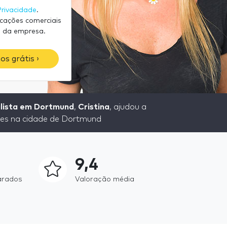
Privacidade
.
icações comerciais
 da empresa.
os grátis ›
lista em Dortmund
,
Cristina
, ajudou a
res na cidade de Dortmund
9,4
arados
Valoração média