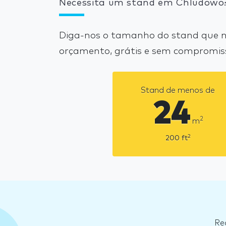
Necessita um stand em Chludowo
Diga-nos o tamanho do stand que n
orçamento, grátis e sem compromis
Stand de menos de
24
2
m
2
200
ft
Re