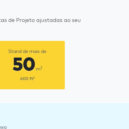
s de Projeto ajustadas ao seu
Stand de mais de
50
2
m
2
600
ft
owo