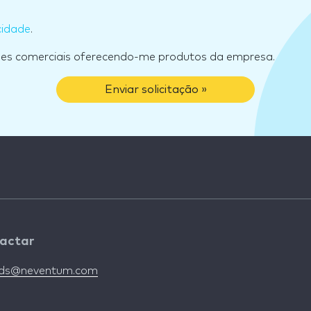
cidade
.
ões comerciais oferecendo-me produtos da empresa.
Enviar solicitação »
actar
nds@neventum.com