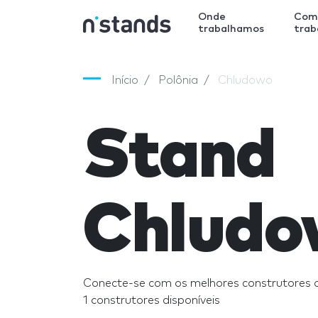
Onde
Com
trabalhamos
tra
Início
Polônia
Chludowo
Stand
Chlud
Conecte-se com os melhores construtores
1 construtores disponíveis