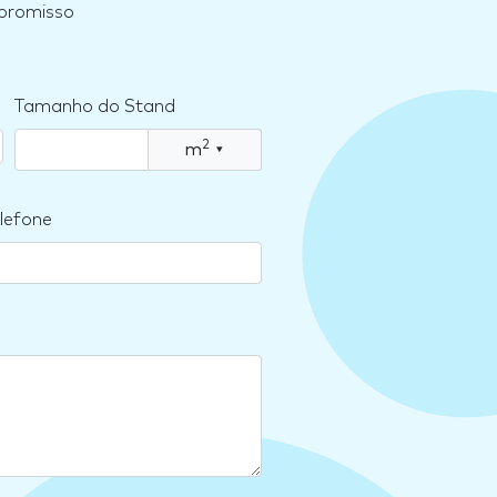
mpromisso
Tamanho do Stand
2
m
▾
lefone