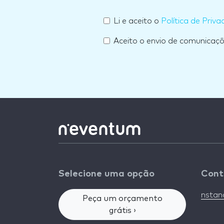
Li e aceito o
Política de Priva
Aceito o envio de comunicaç
Selecione uma opção
Cont
nsta
Peça um orçamento
grátis ›