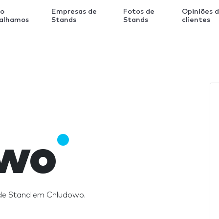
o
Empresas de
Fotos de
Opiniões 
balhamos
Stands
Stands
clientes
owo
 de Stand em Chludowo.