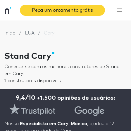
Peça um orçamento grátis
Início
EUA
Cary
Stand Cary
Conecte-se com os melhores construtores de Stand
em Cary.
1 construtores disponíveis
9,4/10
+1.500 opiniões de usuários:
Nossa
Especialista em Cary
,
Mónica
, ajudou a 12
expositores na cidade de Cary