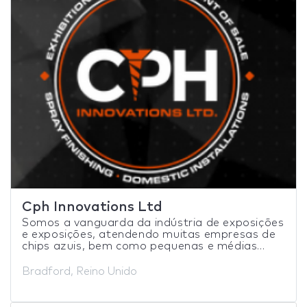
Cph Innovations Ltd
Somos a vanguarda da indústria de exposições
e exposições, atendendo muitas empresas de
chips azuis, bem como pequenas e médias...
Bradford, Reino Unido