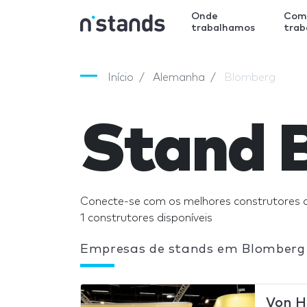
Onde
Com
trabalhamos
tra
Início
Alemanha
Blomberg
Stand 
Conecte-se com os melhores construtores 
1 construtores disponíveis
Empresas de stands em Blomberg
Von H