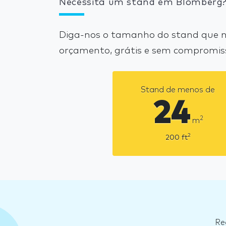
Necessita um stand em Blomberg
Diga-nos o tamanho do stand que n
orçamento, grátis e sem compromis
Stand de menos de
24
2
m
2
200
ft
Re