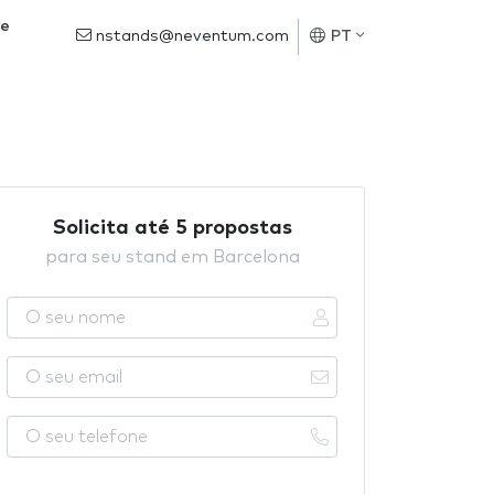
de
nstands@neventum.com
PT
Solicita até 5 propostas
para seu stand em Barcelona