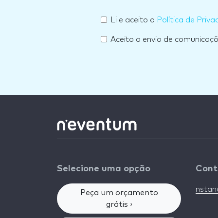
Li e aceito o
Política de Priva
Aceito o envio de comunicaç
Selecione uma opção
Cont
nsta
Peça um orçamento
grátis ›