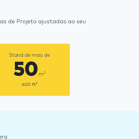
s de Projeto ajustadas ao seu
Stand de mais de
50
2
m
2
600
ft
erg