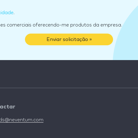
cidade
.
ões comerciais oferecendo-me produtos da empresa.
Enviar solicitação »
actar
nds@neventum.com