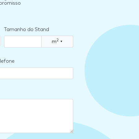
mpromisso
Tamanho do Stand
2
m
▾
lefone