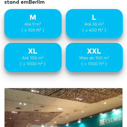
stand emBerlim
M
L
2
2
Até 9 m
Até 36 m
2
2
( ≤ 100 ft
)
( ≤ 400 ft
)
XL
XXL
2
2
Até 100 m
Mais de 100 m
2
2
( ≤ 1000 ft
)
( > 1000 ft
)