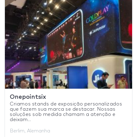
Onepointsix
Criamos stands de exposição personalizados
que fazem sua marca se destacar. Nossas
soluções sob medida chamam a atenção e
deixam...
Berlim, Alemanha