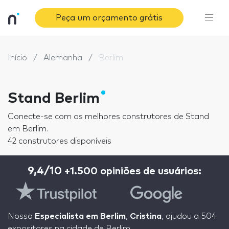
Peça um orçamento grátis
Início
Alemanha
Berlim
Stand Berlim
Conecte-se com os melhores construtores de Stand
em Berlim.
42 construtores disponíveis
9,4/10
+1.500 opiniões de usuários:
Nossa
Especialista em Berlim
,
Cristina
, ajudou a 504
expositores na cidade de Berlim