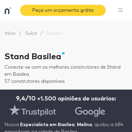
Peça um orçamento grátis
Início
Suíça
Basilea
Stand Basilea
Conecte-se com os melhores construtores de Stand
em Basilea.
57 construtores disponíveis
9,4/10
+1.500 opiniões de usuários:
Nossa
Especialista em Basilea
,
Melina
, ajudou a 684
expositores na cidade de Basilea