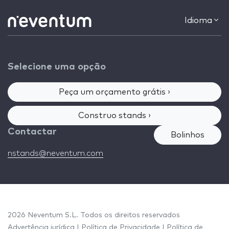
Idioma
Selecione uma opção
Peça um orçamento grátis ›
Construo stands ›
Contactar
Bolinhos
nstands@neventum.com
2026 Neventum S.L. Todos os direitos reservados
Advertência jurídica
|
Política de Privacidade
|
Política de