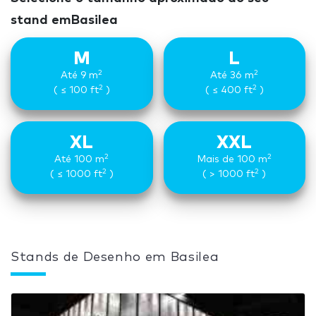
stand emBasilea
M
L
2
2
Até 9 m
Até 36 m
2
2
( ≤ 100 ft
)
( ≤ 400 ft
)
XL
XXL
2
2
Até 100 m
Mais de 100 m
2
2
( ≤ 1000 ft
)
( > 1000 ft
)
Stands de Desenho em Basilea