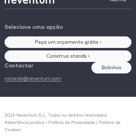
Selecione uma opção
Peça um orçamento grátis ›
Construo stands ›
Contactar
Bolinhos
nstands@neventum.com
2026 Neventum S.L. Todos os direitos reservados
Advertência jurídica
|
Política de Privacidade
|
Política de
Cookies