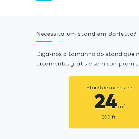
Necessita um stand em Barletta?
Diga-nos o tamanho do stand que ne
orçamento, grátis e sem compromis
Stand de menos de
24
2
m
2
200
ft