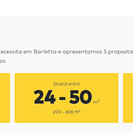
cessita em Barletta e apresentamos 5 propostas
so.
Stand entre
24 - 50
2
m
2
200 - 600
ft