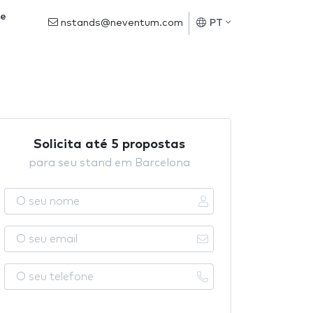
de
nstands@neventum.com
PT
Solicita até 5 propostas
para seu stand em Barcelona