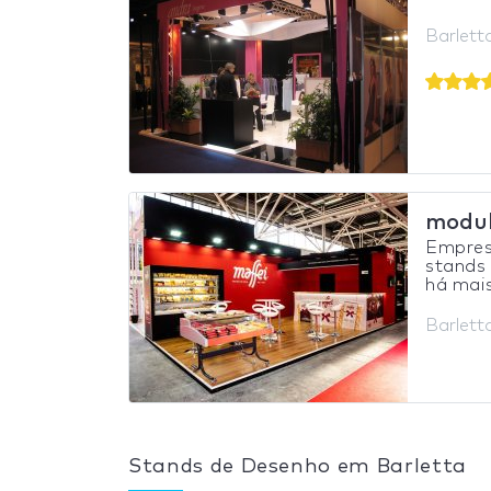
Barletta
modul
Empres
stands 
há mais
Barletta
Stands de Desenho em Barletta