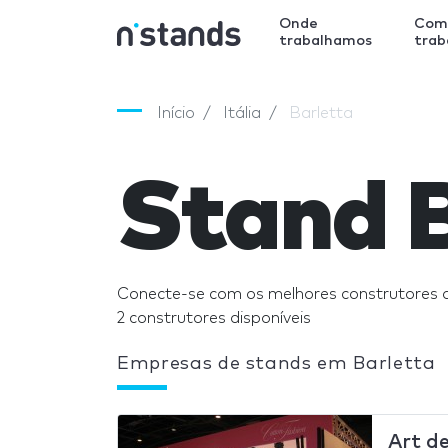
Onde
Com
trabalhamos
tra
Início
Itália
Barletta
Stand 
Conecte-se com os melhores construtores 
2 construtores disponíveis
Empresas de stands em Barletta
Art de