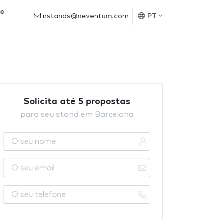
de
nstands@neventum.com
PT
Solicita até 5 propostas
para seu stand em Barcelona