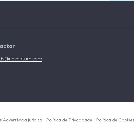
actar
nds@neventum.com
os
Advertência jurídica
|
Política de Privacidade
|
Política de Cookie