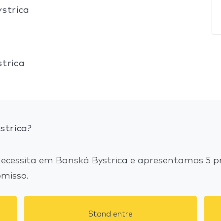
strica
trica
strica?
cessita em Banská Bystrica e apresentamos 5 pr
misso.
Stand entre