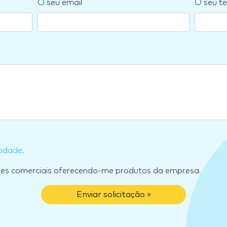
O seu email
O seu te
cidade
.
ões comerciais oferecendo-me produtos da empresa.
Enviar solicitação »