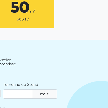
50
2
m
2
600
ft
strica
mpromisso
Tamanho do Stand
2
m
▾