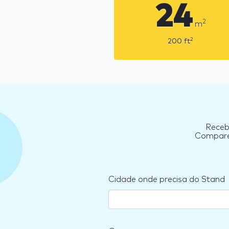
24
2
m
2
200
ft
Receb
Compare 
Cidade onde precisa do Stand