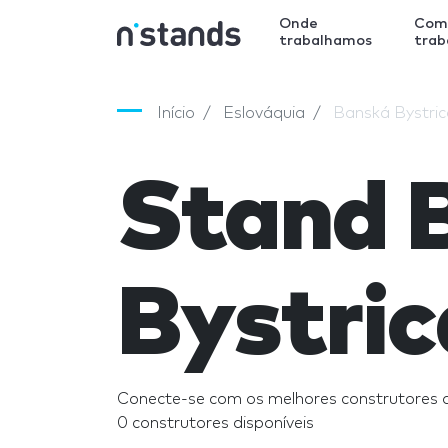
Onde
Com
trabalhamos
tra
Início
Eslováquia
Banská Bystric
Stand 
Bystric
Conecte-se com os melhores construtores 
0 construtores disponíveis