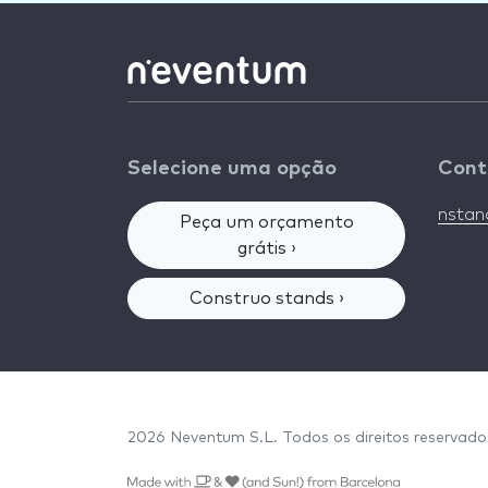
Selecione uma opção
Cont
nsta
Peça um orçamento
grátis ›
Construo stands ›
2026 Neventum S.L. Todos os direitos reservad