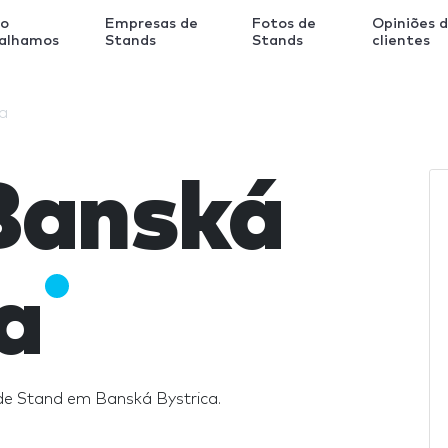
o
Empresas de
Fotos de
Opiniões 
balhamos
Stands
Stands
clientes
a
Banská
a
de Stand em Banská Bystrica.