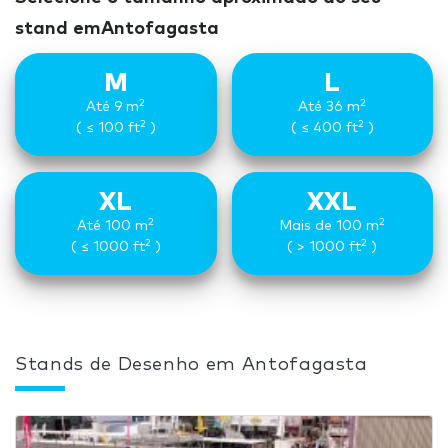
stand emAntofagasta
M
L
2
2
Até 9 m
Até 36 m
2
2
( ≤ 100 ft
)
( ≤ 400 ft
)
XL
XXL
2
2
Até 100 m
Mais de 100 m
2
2
( ≤ 1000 ft
)
( > 1000 ft
)
Stands de Desenho em Antofagasta