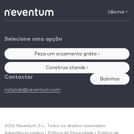
Idioma
Selecione uma opção
Peça um orçamento grátis ›
Construo stands ›
Contactar
Bolinhos
nstands@neventum.com
2026 Neventum S.L. Todos os direitos reservados
Advertência jurídica
|
Política de Privacidade
|
Política de