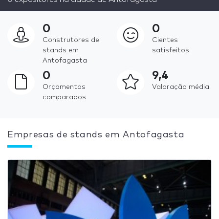
0
0
Construtores de
Cientes
stands em
satisfeitos
Antofagasta
0
9,4
Orçamentos
Valoração média
comparados
Empresas de stands em Antofagasta