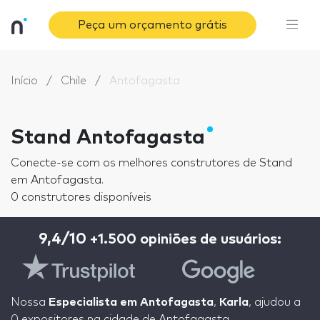
Peça um orçamento grátis
Início
Chile
Antofagasta
Stand Antofagasta
Conecte-se com os melhores construtores de Stand
em Antofagasta.
0 construtores disponíveis
9,4/10
+1.500 opiniões de usuários:
Nossa
Especialista em Antofagasta
,
Karla
, ajudou a
0 expositores na cidade de Antofagasta